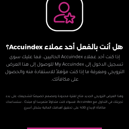
هل أنت بالفعل أحد عملاء Accuindex؟
إذا كنت أحد عملاء Accuindex الحاليين، فما عليك سوى
تسجيل الدخول إلى My Accuindex للوصول إلى هذا العرض
الترويجي ومعرفة ما إذا كنت مؤهلاً للاستفادة منه والحصول
على مكافأتك.
وهذا العرض الترويجي الجديد متاح لفترة محدودة ومصمم خصيصًا لتشجيعك على بدء
تجربتك في التداول مع Accuindex. فسواء كنت متداولاً متمرسا أو مبتدئًا ، ستساعدك
مكافأة الإيداع 30% على تحقيق أهدافك المالية بشكل أسرع.