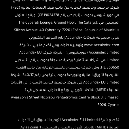
قوانين جمهورية موريشيوس وتحمل رقم الشركة 167867 GBC. وهي
شركة مرخصة وخاضعة للرقابة من جانب هيئة الخدمات المالية (FSC)
في موريشيوس بموجب (ترخيص رقم GB19024778). ويقع العنوان
المسجل في The Cyberati Lounge, Ground Floor, The Catalyst,
Silicon Avenue, 40 Cybercity, 72201 Ebène, Republic of Mauritius.
تتولى مجموعة شركات Accuindex إدارة الموقع الإلكتروني
www.accuindex.com وتوفير محتواه، وهي تضم ما يلي: • شركة
Accuindex Limited (موريشيوس) • شركة شركة Accuindex EU
Limited هي شركة استثمار قبرصية مسجلة بموجب رقم التسجيل
HE 360650. وهي شركة مرخصة وخاضعة للرقابة من جانب الهيئة
القبرصية للأوراق المالية والبورصة بموجب ترخيص رقم 340/17. شركة
Accuindex EU Limited هي شركة خاضعة لتوجيه الأسواق في الأدوات
المالية (MiFID) للاتحاد الأوروبي. ويقع العنوان المسجل في 1
AyiasZonis Street Nicolaou Pentadromos Centre Block B, Limassol
3026, Cyprus.
تخضع شركة Accuindex EU Limited لتوجيه الأسواق في الأدوات
المالية (MiFID) للاتحاد الأوروبي.
العنوان المسجل: 1 Ayias Zonis