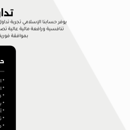
تدا
يوفر حسابنا الإسلامي تجربة تداو
بموافقة فورية
حس
*
ا
*
ا
*
ف
*
ب
*
أك
*
ت
*
م