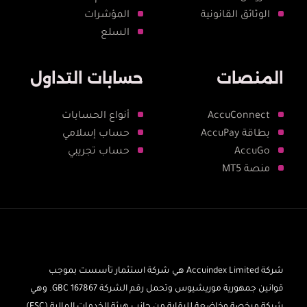
الوثائق القانونية
المؤشرات
السلع
المنصات
حسابات التداول
AccuConnect
أنواع الحسابات
بطاقة AccuPay
حساب إسلامي
AccuGo
حساب تجريبي
منصة MT5
شركة Accuindex Limited هي شركة استثمار تأسست بموجب
قوانين جمهورية موريشيوس وتحمل رقم الشركة 167867 GBC. وهي