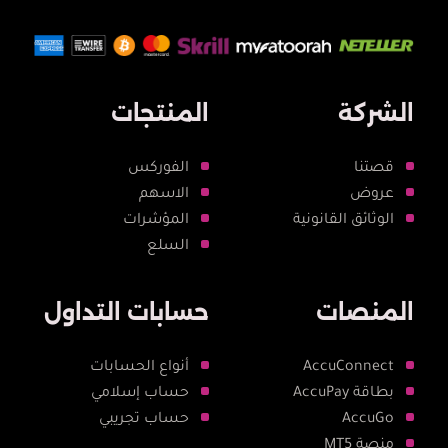
الشركة
المنتجات
قصتنا
الفوركس
عروض
الاسهم
الوثائق القانونية
المؤشرات
السلع
المنصات
حسابات التداول
AccuConnect
أنواع الحسابات
بطاقة AccuPay
حساب إسلامي
AccuGo
حساب تجريبي
منصة MT5