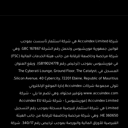
شركة Accuindex Limited هي شركة استثمار تأسست بموجب
قوانين جمهورية موريشيوس وتحمل رقم الشركة 167867 GBC. وهي
شركة مرخصة وخاضعة للرقابة من جانب هيئة الخدمات المالية (FSC)
في موريشيوس بموجب (ترخيص رقم GB19024778). ويقع العنوان
المسجل في The Cyberati Lounge, Ground Floor, The Catalyst,
Silicon Avenue, 40 Cybercity, 72201 Ebène, Republic of Mauritius.
تتولى مجموعة شركات Accuindex إدارة الموقع الإلكتروني
www.accuindex.com وتوفير محتواه، وهي تضم ما يلي: • شركة
Accuindex Limited (موريشيوس) • شركة شركة Accuindex EU
Limited هي شركة استثمار قبرصية مسجلة بموجب رقم التسجيل
HE 360650. وهي شركة مرخصة وخاضعة للرقابة من جانب الهيئة
القبرصية للأوراق المالية والبورصة بموجب ترخيص رقم 340/17. شركة